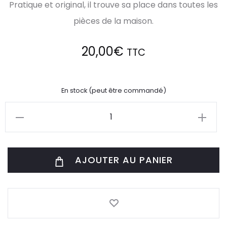
Pratique et original, il trouve sa place dans toutes les
pièces de la maison.
20,00
€
TTC
En stock (peut être commandé)
quantité
de
Vide
AJOUTER AU PANIER
Poche
Chouette
Bleu