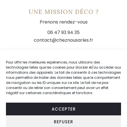
UNE MISSION DÉCO ?
Prenons rendez-vous
06 47 93 94 35
contact@cheznousarles.fr
LIENS
Pour offrir les meilleures expériences, nous utilisons des
technologies telles que les cookies pour stocker et/ou accéder aux
Livraison
informations des appareils. Le fait de consentir à ces technologies
nous permettra de traiter des données telles que le comportement
Conditions générales de vente
de navigation ou les ID uniques sur ce site. Le fait de ne pas
Mentions légales
consentir ou de retirer son consentement peut avoir un effet
négatif sur certaines caractéristiques et fonctions.
Mon compte
ACCEPTER
REFUSER
SUIVEZ-NOUS SUR