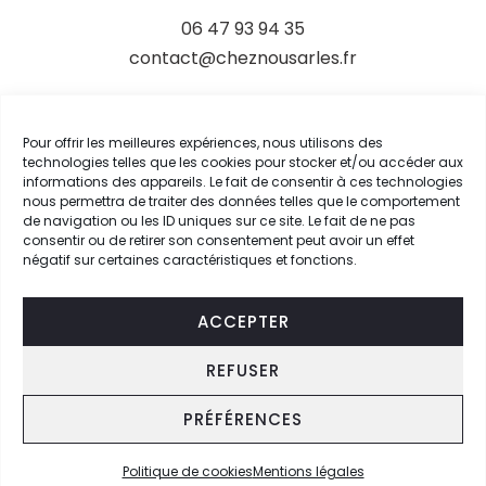
06 47 93 94 35
contact@cheznousarles.fr
LIENS
Pour offrir les meilleures expériences, nous utilisons des
technologies telles que les cookies pour stocker et/ou accéder aux
Livraison
informations des appareils. Le fait de consentir à ces technologies
nous permettra de traiter des données telles que le comportement
Conditions générales de vente
de navigation ou les ID uniques sur ce site. Le fait de ne pas
Mentions légales
consentir ou de retirer son consentement peut avoir un effet
négatif sur certaines caractéristiques et fonctions.
Mon compte
ACCEPTER
REFUSER
SUIVEZ-NOUS SUR
PRÉFÉRENCES
Politique de cookies
Mentions légales