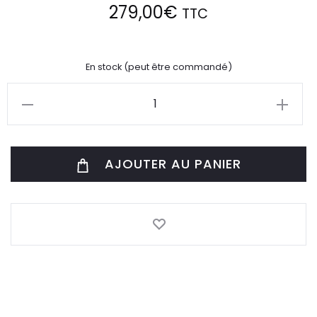
279,00
€
TTC
En stock (peut être commandé)
quantité
de
Suspension
AJOUTER AU PANIER
Dragua
D52
Cm