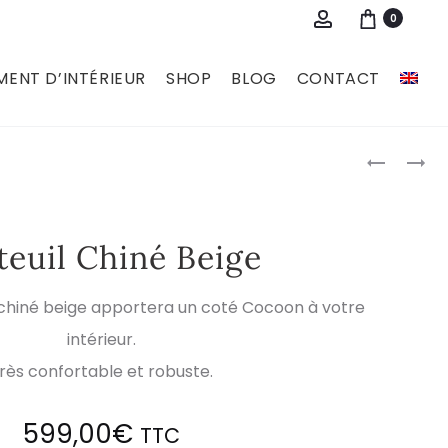
Account
0
ENT D’INTÉRIEUR
SHOP
BLOG
CONTACT
Pro
COUSSIN
FAUTEUIL
MANSA
ASLO
navi
NATUREL
BRUN
teuil Chiné Beige
s chiné beige apportera un coté Cocoon à votre
intérieur.
rès confortable et robuste.
599,00
€
TTC