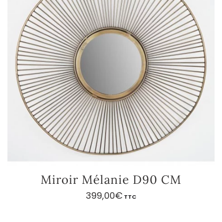
Miroir Mélanie D90 CM
399,00
€
TTC