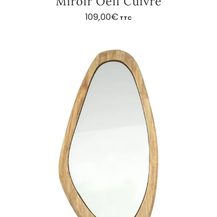
Miroir Oeil Cuivré
109,00
€
TTC