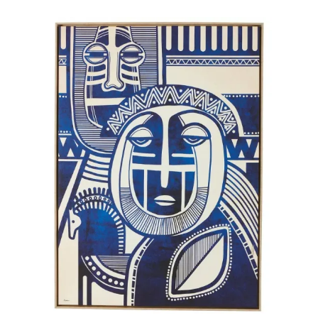
prix :
40,00€
à
60,00€