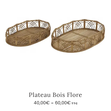
Plateau Bois Flore
40,00
€
60,00
€
Plage
–
TTC
de